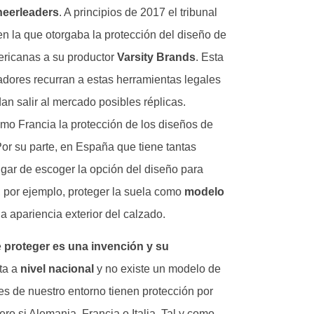
heerleaders
. A principios de 2017 el tribunal
 la que otorgaba la protección del diseño de
ericanas a su productor
Varsity Brands
. Esta
ñadores recurran a estas herramientas legales
n salir al mercado posibles réplicas.
omo Francia la protección de los diseños de
Por su parte, en España que tiene tantas
ugar de escoger la opción del diseño para
, por ejemplo, proteger la suela como
modelo
a apariencia exterior del calzado.
e
proteger es una invención y su
ita a
nivel nacional
y no existe un modelo de
es de nuestro entorno tienen protección por
ro si Alemania, Francia o Italia. Tal y como