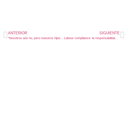
ANTERIOR
SIGUIENTE
“Nosotros aún no, pero nuestros hijos decidirán cuántoviven”
Labour compliance: la responsabilidad de la empresa ante el ciberacoso laboral