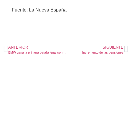
Fuente: La Nueva España
ANTERIOR
SIGUIENTE
BMW gana la primera batalla legal contra el plagio chino de su nombre y su logo
Incremento de las pensiones