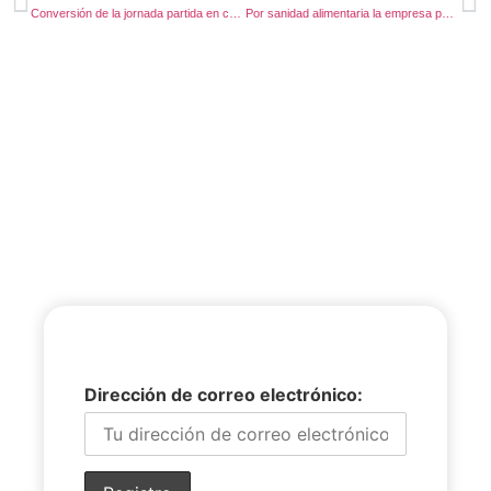
Conversión de la jornada partida en continuada por razones de conciliación supeditada a las necesidades de la empresa.
Por sanidad alimentaria la empresa puede obligar a una trabajadora musulmana a ocultar su velo bajo un gorro.
Dirección de correo electrónico: