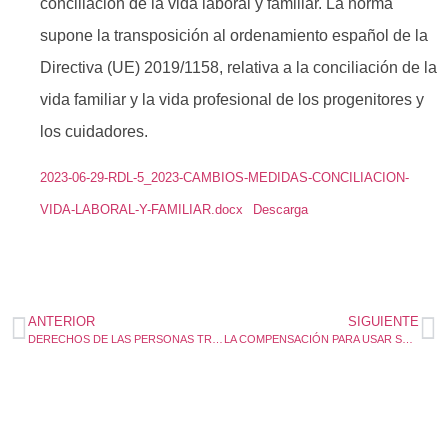
conciliación de la vida laboral y familiar. La norma
supone la transposición al ordenamiento español de la
Directiva (UE) 2019/1158, relativa a la conciliación de la
vida familiar y la vida profesional de los progenitores y
los cuidadores.
2023-06-29-RDL-5_2023-CAMBIOS-MEDIDAS-CONCILIACION-
VIDA-LABORAL-Y-FAMILIAR.docx
Descarga
ANTERIOR
SIGUIENTE
DERECHOS DE LAS PERSONAS TRABAJADORAS EN LAS ELECCIONES LOCALES DE 28 DE MAYO
LA COMPENSACIÓN PARA USAR SU COCHE PARA TRABAJAR SE ELEVA A 0,26 EUROS / KILÓMETRO