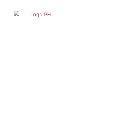
Tenerife Acogió La II
Jornada Regional
Sobre Propiedad
Industrial E
Intelectual