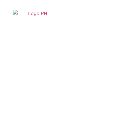
La Profesora E.
Alfaro, Premio
Observatorio Contra
La Violencia
Doméstica Y De
Género