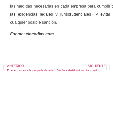
las medidas necesarias en cada empresa para cumplir 
las exigencias legales y jurisprudenciales» y evitar 
cualquier posible sanción.
Fuente: cincodias.com
ANTERIOR
SIGUIENTE
En enero arranca la campaña de rebajas: ¿contratos temporales o fijos discontinuos?
Brecha salarial: así son los sueldos de hombres y mujeres en Europa