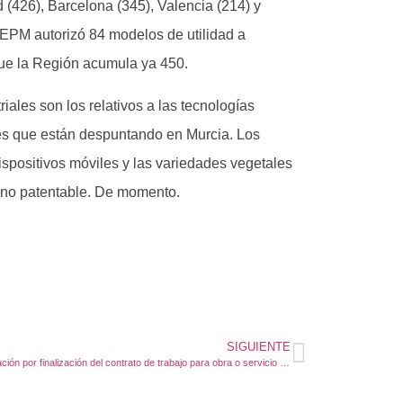
d (426), Barcelona (345), Valencia (214) y
 OEPM autorizó 84 modelos de utilidad a
ue la Región acumula ya 450.
riales son los relativos a las tecnologías
ores que están despuntando en Murcia. Los
ispositivos móviles y las variedades vegetales
l no patentable. De momento.
SIGUIENTE
Indemnización por finalización del contrato de trabajo para obra o servicio determinado suscrito en el sector privado.