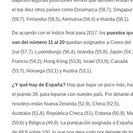
bajamos algunas posiciones vemos que también entran 
el top diez otros países como Dinamarca (58,7), Singapur
(58,7), Finlandia (58,5), Alemania (58,4) e Irlanda (58,1).
De acuerdo con el índice final para 2017, los
puestos qu
van del número 11 al 20
quedan asignados a Corea del
Sur (57,7), Luxemburgo (56,4), Islandia (55,8), Japón (54,
Francia (54,2), Hong Kong (53,9), Israel (53,9), Canadá
(53,7), Noruega (53,1) y Austria (53,1).
¿Y qué hay de España?
Hay que bajar un poco más, ha
el puesto 28, para toparse con nuestro país. Por delante 
nosotros están Nueva Zelanda (52,9), China (52,5),
Australia (51,8), República Checa (51), Estonia (50,9), Ma
(50,6) y Bélgica (49,9). La puntuación asignada a España
de 48,8 sobre 100, lo que nos deja justo por delante de Ita