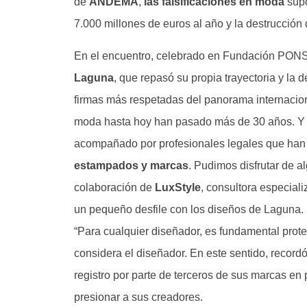
de
ANDEMA
,
las falsificaciones en moda
sup
7.000 millones de euros al año y la destrucción
En el encuentro, celebrado en Fundación PON
Laguna
, que repasó su propia trayectoria y la 
firmas más respetadas del panorama internacion
moda hasta hoy han pasado más de 30 años. Y e
acompañado por profesionales legales que han
estampados y marcas
. Pudimos disfrutar de a
colaboración de
LuxStyle
, consultora especial
un pequeño desfile con los diseños de Laguna.
“Para cualquier diseñador, es fundamental prote
considera el diseñador. En este sentido, recor
registro por parte de terceros de sus marcas en 
presionar a sus creadores.